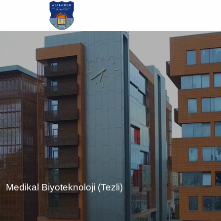
Ana
içeriğe
atla
Medikal Biyoteknoloji (Tezli)