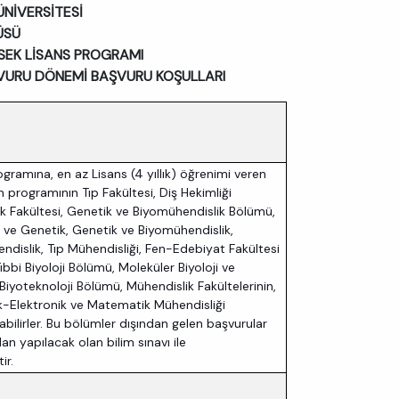
NİVERSİTESİ
ÜSÜ
KSEK LİSANS PROGRAMI
AŞVURU DÖNEMİ BAŞVURU KOŞULLARI
​
gramına, en az Lisans (4 yıllık) öğrenimi veren
 programının Tıp Fakültesi, Diş Hekimliği
lık Fakültesi, Genetik ve Biyomühendislik Bölümü,
i ve Genetik, Genetik ve Biyomühendislik,
dislik, Tıp Mühendisliği, Fen-Edebiyat Fakültesi
ıbbi Biyoloji Bölümü, Moleküler Biyoloji ve
iyoteknoloji Bölümü, Mühendislik Fakültelerinin,
rik-Elektronik ve Matematik Mühendisliği
bilirler. Bu bölümler dışından gelen başvurular
ndan yapılacak olan bilim sınavı ile
ir.