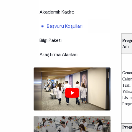
Akademik Kadro
Başvuru Koşulları
Bilgi Paketi
Prog
Adı
Araştırma Alanları
Geno
Çalış
Tezli
Yüks
Lisan
Prog
Prog