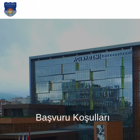
Ana
içeriğe
atla
Başvuru Koşulları