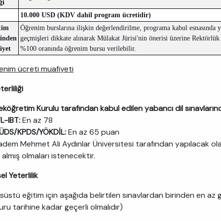
ği
​10.000 USD (KDV dahil program ücretidir)
tim
Öğrenim burslarına ilişkin değerlendirilme, programa kabul esnasında 
tinden
geçmişleri dikkate alınarak Mülakat Jürisi'nin önerisi üzerine Rektörlü
iyet
%100 oranında öğrenim bursu verilebilir.
enim ücreti muafiyeti
terliliği
köğretim Kurulu tarafından kabul edilen yabancı dil sınavları
L-IBT:
En az 78
ÜDS/KPDS/YÖKDİL:
En az 65 puan
dem Mehmet Ali Aydınlar Üniversitesi tarafından yapılacak olan
almış olmaları istenecektir.
el Yeterlilik
süstü eğitim için aşağıda belirtilen sınavlardan birinden en az 
ru tarihine kadar geçerli olmalıdır)