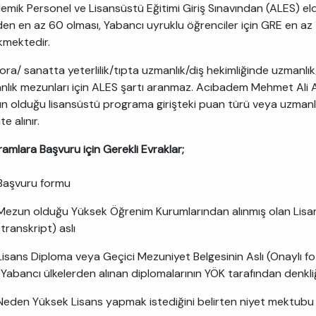
mik Personel ve Lisansüstü Eğitimi Giriş Sınavından (ALES) e
nden en az 60 olması, Yabancı uyruklu öğrenciler için GRE en 
kmektedir.
ra/ sanatta yeterlilik/tıpta uzmanlık/diş hekimliğinde uzmanlık
lık mezunları için ALES şartı aranmaz. Acıbadem Mehmet Ali A
 olduğu lisansüstü programa girişteki puan türü veya uzmanlı
te alınır.
amlara Başvuru için Gerekli Evraklar;
Başvuru formu
Mezun olduğu Yüksek Öğrenim Kurumlarından alınmış olan Lisans/
(transkript) aslı
Lisans Diploma veya Geçici Mezuniyet Belgesinin Aslı (Onaylı fo
(Yabancı ülkelerden alınan diplomalarının YÖK tarafından denkli
Neden Yüksek Lisans yapmak istediğini belirten niyet mektubu