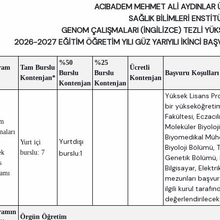
ACIBADEM MEHMET ALİ AYDINLAR Ü
SAĞLIK BİLİMLERİ ENSTİT
GENOM ÇALIŞMALARI (İNGİLİZCE) TEZLİ YÜ
2026-2027 EĞİTİM ÖĞRETİM YILI GÜZ YARIYILI İKİNCİ B
%50
%25
ram
Tam Burslu
Ücretli
Burslu
Burslu
Başvuru Koşulları 
Kontenjan*
Kontenjan
Kontenjan
Kontenjan
Yüksek Lisans Pro
bir yükseköğretim
Fakültesi, Eczacı
m
Moleküler Biyoloj
maları
Biyomedikal Mühen
Yurtdışı
Yurt içi
Biyoloji Bölümü, T
ek
burslu: 7
burslu:1
Genetik Bölümü, B
s
Bilgisayar, Elekt
ramı
mezunları başvura
ilgili kurul tarafı
değerlendirilecekt
ramın
​Örgün Öğretim