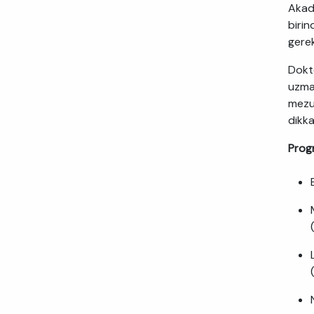
Akade
biri
gere
Dokto
uzman
mezun
dikka
Progr