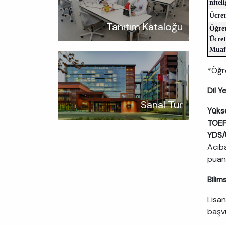
niteli
Ücret
Tanıtım Kataloğu
Öğre
Ücre
Muaf
*Öğr
Dil Ye
Sanal Tur
Yükse
TOEF
YDS/
Acıba
puan 
Bilims
Lisan
başvu