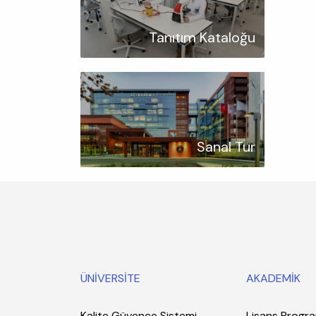
Tanıtım Kataloğu
Sanal Tur
ÜNİVERSİTE
AKADEMİK
Kalite Güvence Sistemi
Lisans Progra