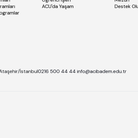
ramları
ACU'da Yaşam
Destek Ol
rogramlar
Ataşehir/İstanbul
0216 500 44 44
info@acibadem.edu.tr