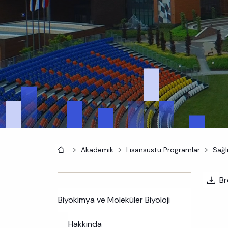
Anasayfa
Akademik
Lisansüstü Programlar
Sağlı
Br
Biyokimya ve Moleküler Biyoloji
Hakkında