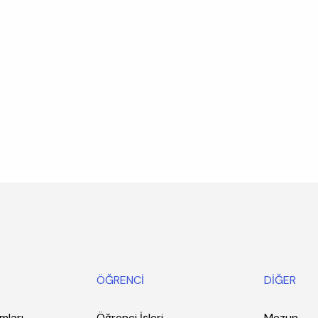
ÖĞRENCİ
DİĞER
mları
Öğrenci İşleri
Mezun