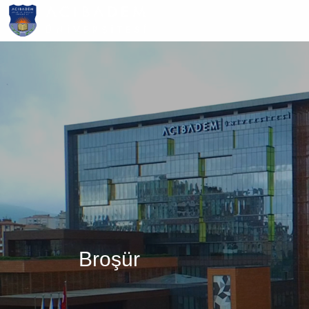
Ana
içeriğe
atla
Broşür