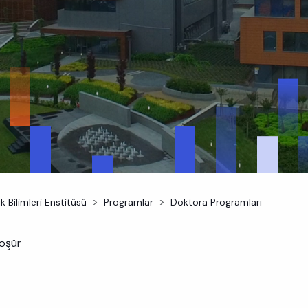
k Bilimleri Enstitüsü
Programlar
Doktora Programları
oşür