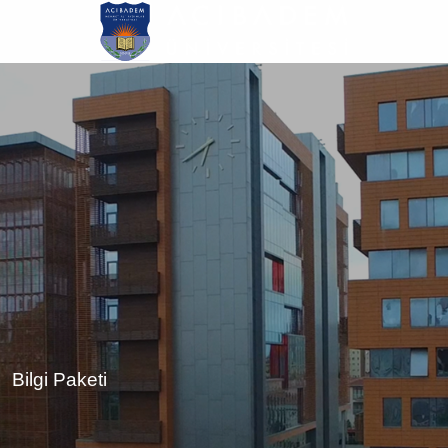
Ana
içeriğe
atla
Bilgi Paketi