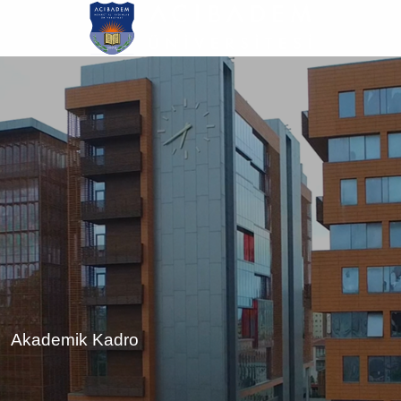
Ana
içeriğe
atla
Akademik Kadro