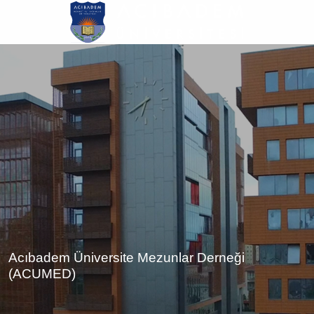
Ana
içeriğe
atla
Acıbadem Üniversite Mezunlar Derneği
(ACUMED)