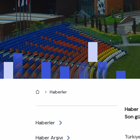
Anasayfa
Haberler
Haber t
Son gü
Haberler
Türkiye
Haber Arşivi