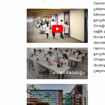
Yayının
çalışm
bilimse
gerçekl
Örneği 
sağlık 
Novarti
destekl
raporu
gerçekl
Oftalmo
diyalo
çalışma
Tanıtım Kataloğu