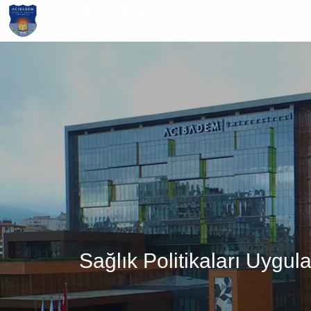
Ana
içeriğe
atla
Sağlık Politikaları Uygul