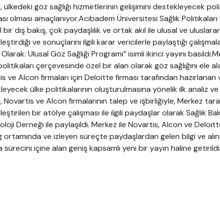
, ülkedeki göz sağlığı hizmetlerinin gelişimini destekleyecek pol
ası olması amaçlanıyor.Acıbadem Üniversitesi Sağlık Politikaları
l bir dış bakış, çok paydaşlılık ve ortak akıl ile ulusal ve uluslar
eştirdiği ve sonuçlarını ilgili karar vericilerle paylaştığı çalışma
Olarak: Ulusal Göz Sağlığı Programı” isimli ikinci yayını basıldı.
politikaları çerçevesinde özel bir alan olarak göz sağlığını ele a
s ve Alcon firmaları için Deloitte firması tarafından hazırlanan v
eyecek ülke politikalarının oluşturulmasına yönelik ilk analiz ve 
, Novartis ve Alcon firmalarının talep ve işbirliğiyle, Merkez t
eştirilen bir atölye çalışması ile ilgili paydaşlar olarak Sağlık 
loji Derneği ile paylaşıldı. Merkez ile Novartis, Alcon ve Deloitte 
g ortamında ve izleyen süreçte paydaşlardan gelen bilgi ve alına
 sürecini içine alan geniş kapsamlı yeni bir yayın haline getirildi