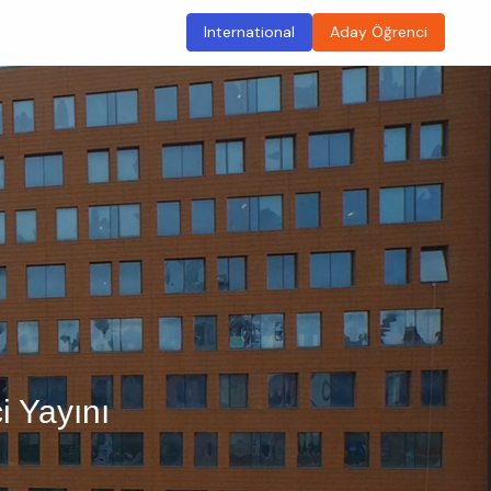
International
Aday Öğrenci
ma
Sürdürülebilir Kampüs
i Yayını