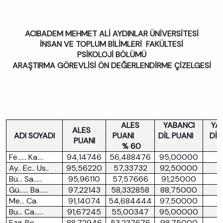
ACIBADEM MEHMET ALİ AYDINLAR ÜNİVERSİTESİ
İNSAN VE TOPLUM BİLİMLERİ FAKÜLTESİ
PSİKOLOJİ BÖLÜMÜ
ARAŞTIRMA GÖREVLİSİ ÖN DEĞERLENDİRME ÇİZELGESİ
ALES
YABANCI
YA
ALES
ADI SOYADI
PUANI
DİL PUANI
DİL
PUANI
% 60
%
Fe…… Ka….
94,14746
56,488476
95,00000
Ay.. Ec.. Us..
95,56220
57,33732
92,50000
Bü… Sa……
95,96110
57,57666
91,25000
3
Gü…… Ba……
97,22143
58,332858
88,75000
3
Me… Ca.
91,14074
54,684444
97,50000
Bu… Ca……
91,67245
55,00347
95,00000
Ezg..Bo……
88,72946
53,237676
98,75000
3