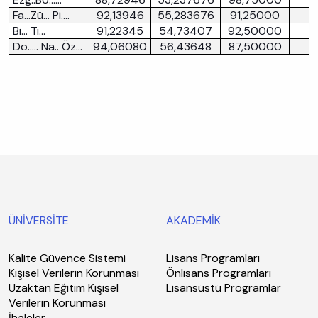
Fa…Zü… Pi….
92,13946
55,283676
91,25000
3
Bi… Tı…
91,22345
54,73407
92,50000
Do….. Na.. Öz…
94,06080
56,43648
87,50000
ÜNİVERSİTE
AKADEMİK
Kalite Güvence Sistemi
Lisans Programları
Kişisel Verilerin Korunması
Önlisans Programları
Uzaktan Eğitim Kişisel
Lisansüstü Programlar
Verilerin Korunması
İhaleler