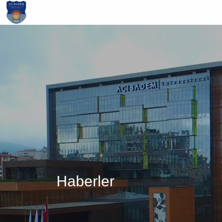
Ana
içeriğe
atla
Haberler