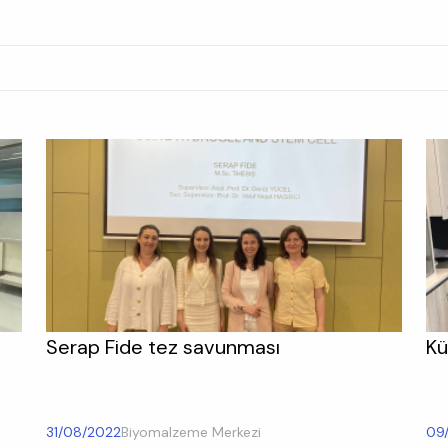
i
Serap Fide tez savunması
Kü
31/08/2022
Biyomalzeme Merkezi
09