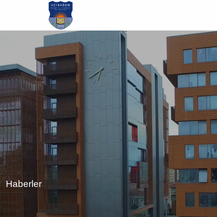
Ana
içeriğe
atla
Haberler