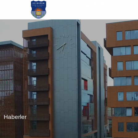
Ana
içeriğe
atla
Haberler