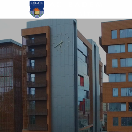
Ana
içeriğe
atla