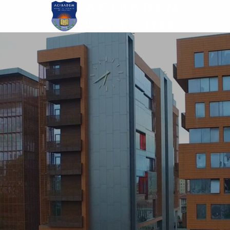
Ana
içeriğe
atla