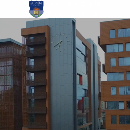
Ana
içeriğe
atla