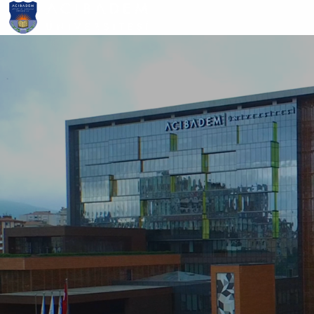
Ana
içeriğe
atla