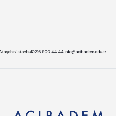
Ataşehir/İstanbul
0216 500 44 44
info@acibadem.edu.tr