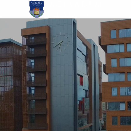
Ana
içeriğe
atla