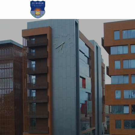
Ana
içeriğe
atla