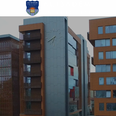
Ana
içeriğe
atla