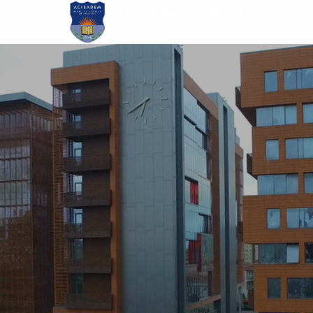
Ana
içeriğe
atla