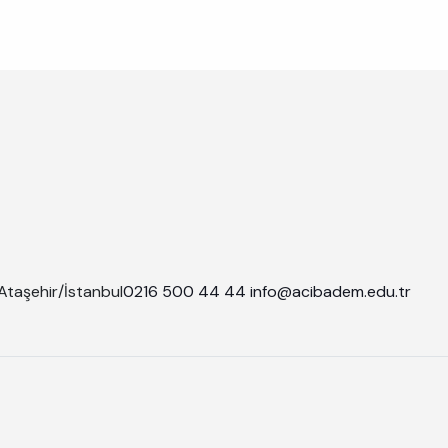
Ataşehir/İstanbul
0216 500 44 44
info@acibadem.edu.tr