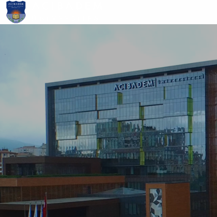
Ana
içeriğe
atla