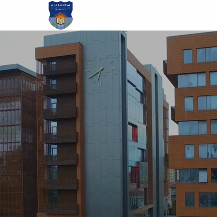
Ana
içeriğe
atla